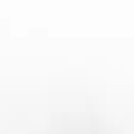
4、球队士气与比赛心态
在任何一场焦点赛事中，球队的士气与心态都起着至关重要的作
用。尤其是在今天这些高水平对决中，队员们不仅需要面对对手的
挑战，还要应对自己内心的压力。球队的心理状态直接影响比赛中
的表现，焦虑、紧张或过于放松都可能导致不必要的失误和低级错
误。
米兰体育官网
例如，在一些传统豪门球队中，球员们经常要承受来自外界的巨大
压力。这些球队往往背负着更高的期望与压力，尤其是在输掉一场
重要比赛后，球队的士气可能会受到较大影响。相反，一些排名较
为靠后的球队，或许在缺少压力的情况下反而能发挥出更加出色的
表现，给对手带来不小的麻烦。
此外，焦点赛事中的比赛心态也涉及到如何应对局势的变化。在比
赛的过程中，任何一方如果能够保持冷静，并在关键时刻作出正确
决策，往往能够成为比赛的胜者。良好的心理素质与比赛心态，有