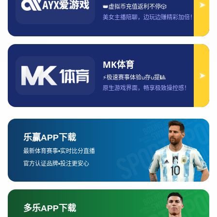
今日的焦点赛事，不仅是各大豪门之间的对抗，也有黑马球队与传
统强队的较量。在过去的赛季中，一些球队由于伤病、状态起伏等
原因并未能保持持续的竞争力。然而，经过一段时间的调整与磨合
后，这些球队再次焕发了生机，开始对排名的高位发起冲击。尤其
是一些在联赛开始时并不被看好的球队，如今正在趁势而起，逐渐
成为联赛中不可忽视的力量。这些黑马的崛起无疑为今天的焦点赛
事增添了不少悬念。
从整体赛季走势来看，今日的比赛更是关乎到各队赛季目标的达
成。某些球队如果未能在这些焦点对决中获胜，可能会导致他们无
法继续保持对冠军的竞争力，甚至会面临排名下滑的风险。因此，
今日赛事的每一分、每一球都将影响到赛季最终的排名与球队未来
的发展方向。
2、关键球员的表现影响
在足球比赛中，除了球队的整体配合与战术执行外，球员的个人能
力往往决定了比赛的走向。今日的焦点赛事中，各大球队都派出了
最强阵容，这意味着每一个球员的发挥都会直接影响比赛结果。在
这些顶级对决中，几位关键球员无疑是焦点人物。比如，一支球队