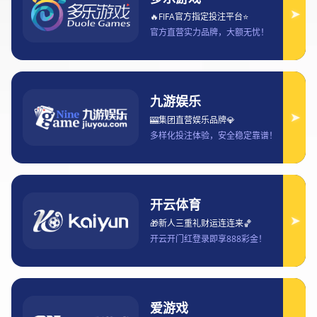
本文将详细探讨泰国用户通过哪些正规渠道可以在线观看《英雄联
盟》职业联赛LPL赛事。随着电竞产业的蓬勃发展，英雄联盟作为全
球最受欢迎的电竞项目之一，吸引了众多玩家和观众的关注。尤其
是LPL（中国英雄联盟职业联赛）赛事，由于其激烈的对抗和高水平
的竞技，成为全球观众关注的焦点。对于泰国用户而言，虽然地理
位置与中国相隔较远，但由于互联网的普及与科技的进步，他们可
以通过多种正规渠道在线观看LPL赛事。本文将从四个主要方面详细
探讨这些渠道，包括官方直播平台、第三方平台、社交媒体以及电
视直播等。通过这些渠道，泰国用户能够方便、快捷地观看到最新
的LPL赛事，并享受高质量的观赛体验。
1、官方直播平台
对于泰国用户来说，首先可以通过官方直播平台观看LPL赛事。LPL
官方与多家平台建立了深度合作关系，因此这些平台为全球观众提
供了官方授权的赛事直播。最常见的官方直播平台之一是“斗鱼直
播”。斗鱼直播作为LPL赛事的官方直播平台之一，每年都会提供赛
事全程直播，包括常规赛和季后赛。通过斗鱼直播，泰国用户可以
获得高质量的直播画面和实时的赛事数据，观看比赛时也能享受到