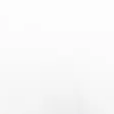
4、电视直播渠道
对于部分泰国用户来说，传统的电视直播依然是观看LPL赛事的重要
途径。泰国的一些电视台与LPL赛事进行合作，将赛事的直播信号通
过电视广播给观众。虽然电视直播的覆盖面可能不如互联网直播平
台广泛，但对于一些习惯于电视观看的用户来说，这仍然是一个便
捷的选择。
泰国的ESPN频道是一个主要的体育赛事转播平台，该频道不仅转播
传统体育赛事，也开始逐渐引入电子竞技内容。LPL赛事的部分重要
比赛将通过ESPN进行直播，泰国观众可以通过有线电视或者卫星电
视直接收看赛事直播。此外，泰国的地方性频道也可能会针对LPL赛
事进行部分播放，尤其是决赛等具有较高关注度的比赛。
电视直播的优势在于其稳定性和用户的观看习惯。虽然互联网平台
提供了更为灵活的观看方式，电视直播仍然具有较强的观众基础。
泰国用户可以根据自己的需求选择合适的电视直播频道，享受赛事
带来的乐趣。