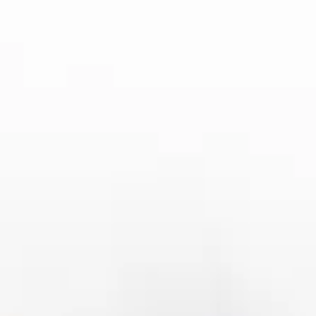
此外，KS体育还推出个性化的观赛活动，如观赛挑战赛、数据预测
比赛等，使用户在互动中获得成就感。这种多维度互动不仅增加了
平台粘性，也让观众能够以更深层次的方式参与到赛事中，形成沉
浸式体验的重要支撑。
4、数据分析深度赋能
在现代体育观赛中，数据已成为不可或缺的工具。KS体育通过实时
数据分析，向观众提供球员表现、战术策略和比赛趋势等多维度信
息，让观众不仅看比赛，更能理解比赛。数据分析的可视化呈现，
使复杂信息直观易懂，帮助用户形成完整赛事认知。
米兰体育官网
同时，平台支持多维度对比分析。观众可以查看不同球员、球队乃
至赛季的数据变化，通过图表、热力图和关键数据指标进行深度对
比，增强观赛的专业性和趣味性。这种数据赋能的方式，使用户体
验不仅停留在视觉层面，更深入到理解层面。
KS体育还将数据与互动结合，通过预测赛果、参与竞猜和分享数据