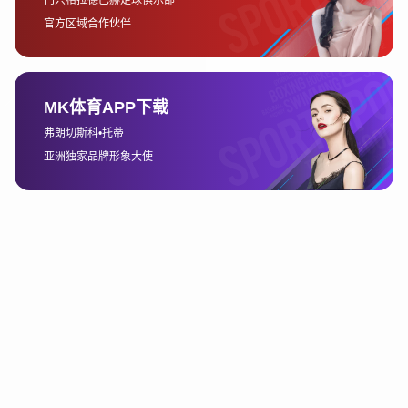
此外，KS体育利用虚拟现实（VR）和增强现实（AR）技术，打造沉
浸式观赛场景。观众可以通过VR设备身临其境地感受比赛气氛，甚
至可以自由切换视角，从球场边线到球员视角，实现全方位、多维
度的观赛体验。
智能推荐算法也是技术创新的重要环节。KS体育通过分析用户观赛
习惯、兴趣偏好和实时互动数据，精准推荐相关赛事和精彩片段，
让用户在海量内容中迅速找到最感兴趣的部分，进一步提升观赛效
率和满意度。
3、互动体验多维升级
传统的观看模式主要是单向的，但KS体育通过互动功能将观众从被
动观看转变为主动参与。用户可以在直播过程中实时发表评论、投
票或参与竞猜，与其他观众共同讨论赛事进展，从而形成强烈的社
区感。
同时，平台提供多样化的社交互动功能，使观众能够与全球粉丝、
体育明星甚至赛事解说员进行交流。通过实时聊天、虚拟礼物和互
动问答等方式，观赛体验不再孤单，娱乐性和参与感大幅提升。