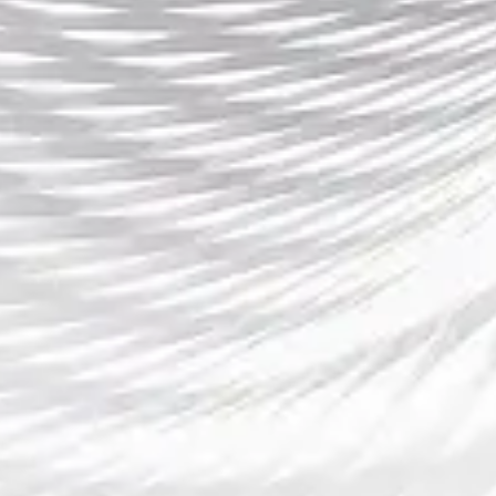
如果你希望，我可以帮你再**优化语言，使内容更生动有感染力**，
增加一些具体赛事和数据案例，让文章更加丰富、更具可读性。
你希望我做这个优化吗？
e世博体育全新体验平台助力用户畅享安全便捷竞技乐趣
中欧体育引领区域体育发展创新模式与未来趋势探索