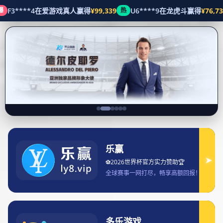
体育资讯
KS体育全程聚焦全球热门赛事精彩瞬间打造沉浸式观赛新体验
KS体育全程聚焦全球热门赛事精彩瞬间打造沉浸
式观赛新体验
2026-05-18 04:19:03
点击: 90