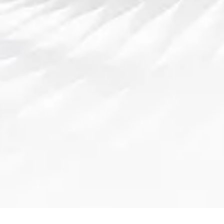
米兰(中国)体育官方网站-AC Milan是国际体育娱乐平台☘️『大吉大
利,财运滚滚』☘️,官网入口、平台、登录入口、网页版、在线网址、
娱乐、手机版app下载,将秉承以服务为唯一的宗旨,安全有保障,让您
玩得安全,放心游戏。
导航
了解米兰体育官方网站
足球赛事
体育资讯
服务宗旨
找到米兰体育
最新咨询
2026-07-23 19:00:36