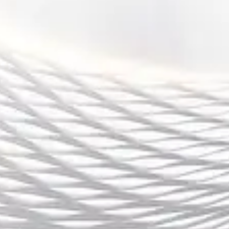
的报道和分析提供了更丰富的信息来源。
此外，博鱼体育还通过数据分析帮助体育组织制定发展战略。通过
对历史数据的深度挖掘，博鱼体育可以帮助体育公司识别市场趋
势，预测未来赛事的受欢迎程度，从而制定更加精准的营销和运营
策略。这种数据驱动的决策方式，不仅提高了运营效率，也为体育
产业的持续发展奠定了坚实的基础。
总结：
博鱼体育携手创新科技推动体育产业数字化转型与智能化发展的过
程中，充分利用了各种数字化和智能化技术，提高了赛事管理、观
众体验、体育营销以及决策分析等各个环节的效率和质量。通过智
能化的赛事运营系统，博鱼体育实现了赛事的精细化管理；通过创
新的数字化技术，提升了观众的观赛体验；通过大数据和AI的结
合，推动了体育营销的精准化与智能化；通过数据分析，优化了决
策的科学性和效率。这些技术应用和创新，极大推动了体育产业的
整体发展，带来了更多的商业机会和社会效益。
未来，随着科技的不断进步，博鱼体育将继续携手创新科技，进一
步推动体育产业的数字化和智能化转型。通过深入挖掘数字化技术