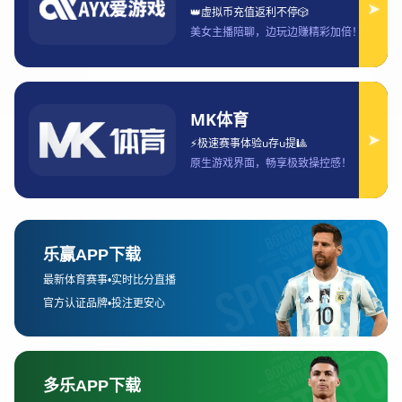
统，实现对赛事现场的全方位监控。这种技术的应用不仅提高了赛
事的安全性，还为赛事的后期数据分析和决策提供了坚实的基础。
智能化的赛事管理系统也使得赛事的运营成本大幅度降低。过去，
赛事的筹办需要大量的人力物力，而通过自动化和智能化系统，博
鱼体育大大减少了人工投入，节省了时间和金钱。同时，赛事的组
织和管理更加精细化，赛事流程中的每一环节都能够得到优化和调
整，从而提升了观众的整体观赛体验。
2、观众体验的数字化革新
随着科技的进步，观众的观赛需求也逐渐发生了变化。博鱼体育通
过数字化技术，提升了观众的现场与远程体验。首先，博鱼体育通
过增强现实（AR）和虚拟现实（VR）技术，打造了全新的观赛模
式。在一些顶级赛事中，观众不仅能够在现场通过智能设备获取实
时的比赛数据，还能够通过VR设备身临其境地感受比赛的每个细
节，获得比传统观赛方式更加丰富的体验。
其次，博鱼体育通过移动应用程序为观众提供了个性化的服务。无
论是现场观赛还是线上观看，观众都可以通过博鱼体育的APP实现即