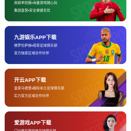
时订票、座位选择、食品饮料点餐等一站式服务。此外，博鱼体育
还通过智能推荐算法，基于观众的兴趣偏好，推送相关的比赛信
息、赛事新闻等内容，提升了观众的参与感和互动性。
米兰体育官方网站
博鱼体育还通过大数据分析为观众提供更加个性化的观看体验。例
如，观众在观看某场比赛时，APP能够根据他们的观看历史和行为，
自动推荐他们可能感兴趣的其他赛事或内容。这种基于数据的精准
推荐，使得观众能够更方便地发现自己喜爱的赛事，并且提升了观
赛的满意度。
3、体育营销的数字化创新
数字化技术的运用，使得体育营销进入了全新的时代。博鱼体育通
过数字化手段，增强了品牌营销的精准性和效果。通过大数据分
析，博鱼体育可以精准识别观众的兴趣和需求，从而制定个性化的
营销策略。例如，在赛事期间，通过线上平台收集到的用户数据，
可以帮助企业更好地了解用户的消费习惯，从而精准推送广告和促
销活动。