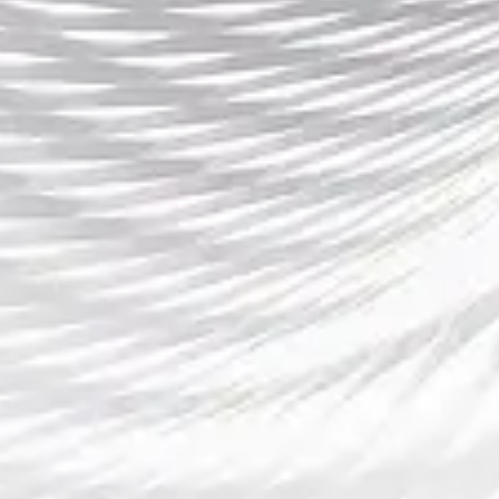
的潜力，博鱼体育不仅将在赛事管理、观众体验等方面做出更多突
破，也将为全球体育产业的发展提供更多的创新模式和可持续发展
方案。可以预见，数字化和智能化将成为未来体育产业发展的主流
趋势，博鱼体育将在这一过程中发挥重要作用。
TOK体育：探索全球体育发展新趋势，赋能未来竞技与全民
健身的无限可能
尊皇国际引领高端生活方式全面升级与品质服务新体验